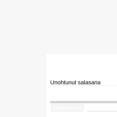
Unohtunut salasana
Unohditko salasanasi? Kirjoita sähköpostioso
vaihtamiseksi.
Sähköpostiosoite